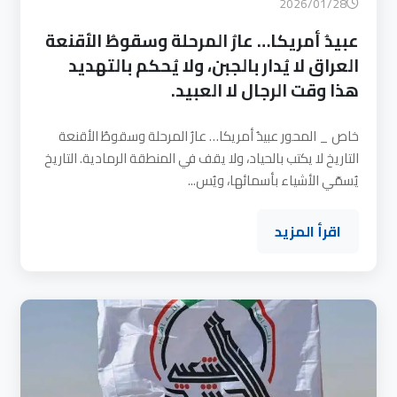
2026/01/28
عبيدُ أمريكا… عارُ المرحلة وسقوطُ الأقنعة
العراق لا يُدار بالجبن، ولا يُحكم بالتهديد
هذا وقت الرجال لا العبيد.
خاص _ المحور عبيدُ أمريكا… عارُ المرحلة وسقوطُ الأقنعة
التاريخ لا يكتب بالحياد، ولا يقف في المنطقة الرمادية. التاريخ
يُسمّي الأشياء بأسمائها، ويُس...
اقرأ المزيد