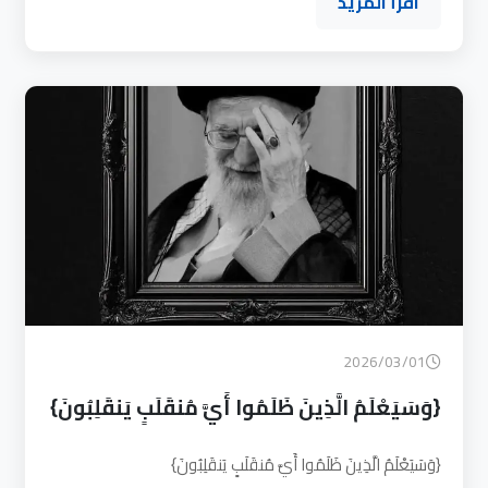
اقرأ المزيد
2026/03/01
{وَسَيَعْلَمُ الَّذِينَ ظَلَمُوا أَيَّ مُنقَلَبٍ يَنقَلِبُونَ}
{وَسَيَعْلَمُ الَّذِينَ ظَلَمُوا أَيَّ مُنقَلَبٍ يَنقَلِبُونَ}