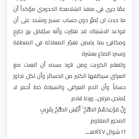
عمّا جرى في منفذ الشلامجة الحدودي مؤكداً أن
ما حدث لن يُمرَّر دون حساب عسير ونشدد على أن
قواعد الاشتباك قد تغيّرت وأنه سيُقابل بردٍ حازمٍ
ومكافئ بما يضمن تغييّر المعادلة في المنطقة
وسنرد الصاع بعشرة
ولتعلم الكويت ومن تلوذ بسده أن العبث مع
العراق سيكلفها الكثير من الخسائر وأن لكل تجاوز
حساباً وأن الدم العراقي والسيادة خط أحمر لا
يُمتحن مرتين.. وردنا قادم
إِنَّ مَوْعِدَهُمُ الصُّبْحُ ۚ أَلَيْسَ الصُّبْحُ بِقَرِيبٍ
المحور المقاوم
١٦ شوال ١٤٤٧هـــ